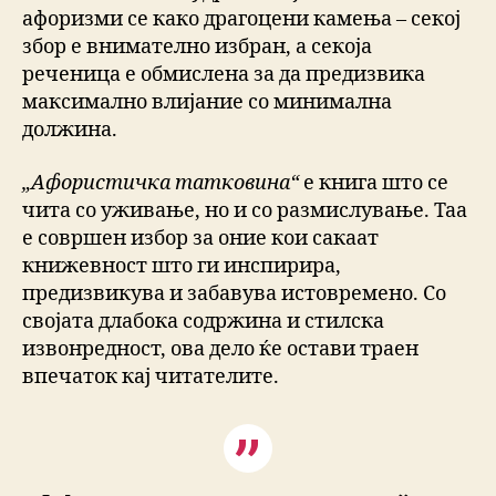
афоризми се како драгоцени камења – секој
збор е внимателно избран, а секоја
реченица е обмислена за да предизвика
максимално влијание со минимална
должина.
„Афористичка татковина“
е книга што се
чита со уживање, но и со размислување. Таа
е совршен избор за оние кои сакаат
книжевност што ги инспирира,
предизвикува и забавува истовремено. Со
својата длабока содржина и стилска
извонредност, ова дело ќе остави траен
впечаток кај читателите.