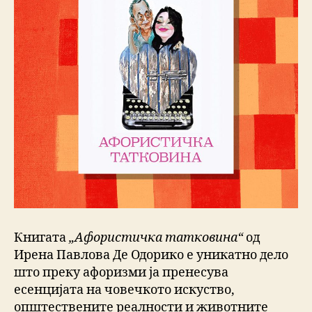
Книгата
„Афористичка татковина“
од
Ирена Павлова Де Одорико е уникатно дело
што преку афоризми ја пренесува
есенцијата на човечкото искуство,
општествените реалности и животните