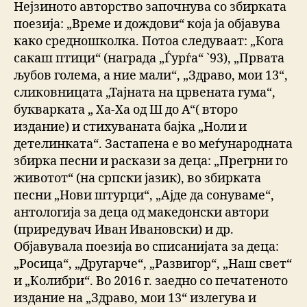
Нејзиното авторство започнува со збирката
поезија: „Време и дождови“ која ја објавува
како средношколка. Потоа следуваат: „Кога
сакаш птици“ (награда „Ѓурѓа“ `93), „Првата
љубов голема, а ние мали“, „Здраво, мои 13“,
сликовницата „Тајната на црвената гума“,
букварката „ Ха-Ха од Ш до А“( второ
издание) и стихуваната бајка „Ноли и
детелинката“. Застапена е во меѓународната
збирка песни и раскази за деца: „Прегрни го
животот“ (на српски јазик), во збирката
песни „Нови штурци“, „Ајде да сонуваме“,
антологија за деца од македонски автори
(приредувач Иван Ивановски) и др.
Објавувала поезија во списанијата за деца:
„Росица“, „Другарче“, „Развигор“, „Наш свет“
и „Колибри“. Во 2016 г. заедно со печатеното
издание на „Здраво, мои 13“ излегува и