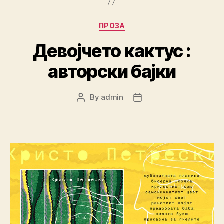
Categories
ПРОЗА
Девојчето кактус :
aвторски бајки
By
admin
Post
Post
author
date