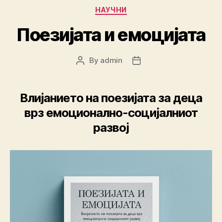
Categories
НАУЧНИ
Поезијата и емоцијата
By
admin
Post
Post
author
date
Влијанието на поезијата за деца
врз емоционално-социјалниот
развој