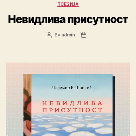
Categories
ПОЕЗИЈА
Невидлива присутност
By
admin
Post
Post
author
date