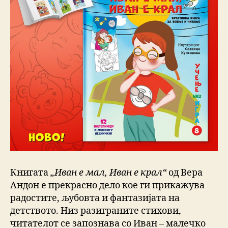
Книгата
„Иван е мал, Иван е крал“
од Вера
Андон е прекрасно дело кое ги прикажува
радостите, љубовта и фантазијата на
детството. Низ разиграните стихови,
читателот се запознава со Иван – малечко