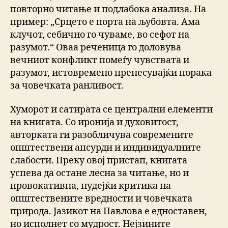
повторно читање и подлабока анализа. На
пример: „Срцето е порта на љубовта. Ама
клучот, себично го чуваме, во сефот на
разумот.“ Оваа реченица го доловува
вечниот конфликт помеѓу чувствата и
разумот, истовремено пренесувајќи порака
за човечката ранливост.
Хуморот и сатирата се централни елементи
на книгата. Со иронија и духовитост,
авторката ги разобличува современите
општествени апсурди и индивидуалните
слабости. Преку овој пристап, книгата
успева да остане лесна за читање, но и
провокативна, нудејќи критика на
општествените вредности и човечката
природа. Јазикот на Павлова е едноставен,
но исполнет со мудрост. Нејзините