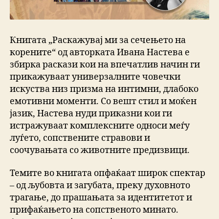
Книгата „Раскажувај ми за сечењето на
корените“ од авторката Ивана Настева е
збирка раскази кои на впечатлив начин ги
прикажуваат универзалните човечки
искуства низ призма на интимни, длабоко
емотивни моменти. Со вешт стил и моќен
јазик, Настева нуди приказни кои ги
истражуваат комплексните односи меѓу
луѓето, сопствените стравови и
соочувањата со животните предизвици.
Темите во книгата опфаќаат широк спектар
– од љубовта и загубата, преку духовното
трагање, до прашањата за идентитетот и
прифаќањето на сопственото минато.