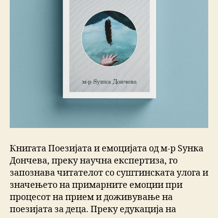
Книгата Поезијата и емоцијата од м-р Ѕунка
Дончева, преку научна експертиза, го
запознава читателот со суштинската улога и
значењето на примарните емоции при
процесот на прием и доживување на
поезијата за деца. Преку едукација на