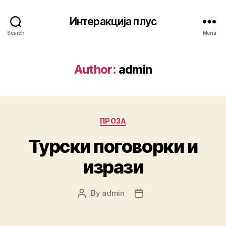
Интеракција плус
Search
Menu
Author:
admin
Categories
ПРОЗА
Турски поговорки и
изрази
By
admin
Post
Post
author
date