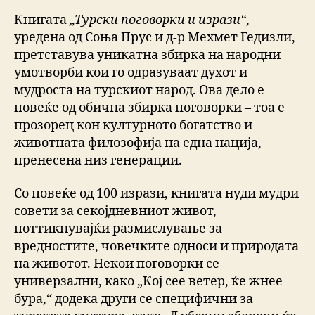
Книгата
„Турски поговорки и изрази“
,
уредена од Соња Прус и д-р Мехмет Гедизли,
претставува уникатна збирка на народни
умотворби кои го одразуваат духот и
мудроста на турскиот народ. Ова дело е
повеќе од обична збирка поговорки – тоа е
прозорец кон културното богатство и
животната филозофија на една нација,
пренесена низ генерации.
Со повеќе од 100 изрази, книгата нуди мудри
совети за секојдневниот живот,
поттикнувајќи размислување за
вредностите, човечките односи и природата
на животот. Некои поговорки се
универзални, како „Кој сее ветер, ќе жнее
бура,“ додека други се специфични за