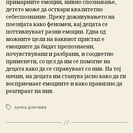
примарните емоции, нивно спознавање,
детето може да оствари квалитетно
себеспознание. Преку доживувањето на
поезијата како феномен, кај децата се
поттикнуваат разни емоции. Една од
можните цели на ваквиот пристап е
емоциите да бидат препознаени,
почувствувани и разбрани, и соодветно
применети, со цел да им се помогне на
децата како да се справуваат со нив. На тој
начин, на децата им станува јасно како да ги
восприемаат емоциите и како правилно да
реагираат на нив.
ѕунка дончева
Tags