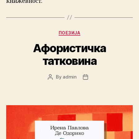
книжевност.
Categories
ПОЕЗИЈА
Афористичка
татковина
By
admin
Post
Post
author
date