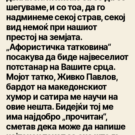
шегуваме, и со тоа, да го
надминеме секој страв, секој
вид немоќ при нашиот
престој на земјата.
„Афористичка татковина“
посакува да биде највеселиот
потстанар на Вашите срца.
Мојот татко, Живко Пaвлов,
бардот на македонскиот
хумор и сатира ме научи на
овие нешта. Бидејќи тој ме
има најдобро „прочитан“,
сметав дека може да напише