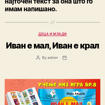
најточен текст за она што го
имам напишано.
Categories
ДЕЦА И МЛАДИ
Иван е мал, Иван е крал
By
admin
Post
Post
author
date