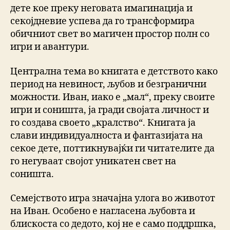
дете кое преку неговата имагинација и
секојдневие успева да го трансформира
обичниот свет во магичен простор полн со
игри и авантури.
Централна тема во книгата е детството како
период на невиност, љубов и безгранични
можности. Иван, иако е „мал“, преку своите
игри и соништа, ја гради својата личност и
го создава своето „кралство“. Книгата ја
слави индивидуалноста и фантазијата на
секое дете, поттикнувајќи ги читателите да
го негуваат својот уникатен свет на
соништа.
Семејството игра значајна улога во животот
на Иван. Особено е нагласена љубовта и
блискоста со дедото, кој не е само поддршка,