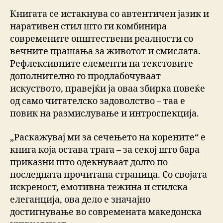
Книгата се истакнува со автентичен јазик и
наративен стил што ги комбинира
современите општествени реалности со
вечните прашања за животот и смислата.
Рефлексивните елементи на текстовите
дополнително го продлабочуваат
искуството, правејќи ја оваа збирка повеќе
од само читателско задоволство – таа е
повик на размислување и интроспекција.
„Раскажувај ми за сечењето на корените“ е
книга која остава трага – за секој што бара
приказни што одекнуваат долго по
последната прочитана страница. Со својата
искреност, емотивна тежина и стилска
елеганција, ова дело е значајно
достигнување во современата македонска