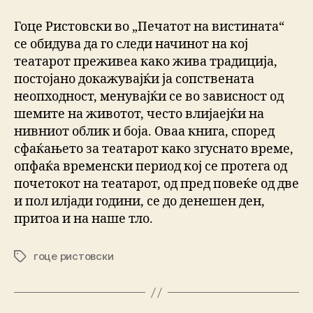
Гоце Ристовски во „Печатот на вистината“
се обидува да го следи начинот на кој
театарот преживеа како жива традиција,
постојано докажувајќи ја сопствената
неопходност, менувајќи се во зависност од
шемите на животот, често влијаејќи на
нивниот облик и боја. Оваа книга, според
сфаќањето за театарот како згуснато време,
опфаќа временски период кој се протега од
почетокот на театарот, од пред повеќе од две
и пол илјади години, се до денешен ден,
притоа и на наше тло.
гоце ристовски
Tags