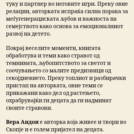
туку и партнер во неговите игри. Преку овие
релации, авторката испраќа силна порака за
меѓугенерациската љубов и важноста на
семејството како основа за емоционалниот
развој на детето.
Покрај веселите моменти, книгата
обработува и теми како стравот од
темнината, љубопитството за светот и
соочувањето со малите предизвици од
секојдневието. Преку топлиот и разбирачки
пристап на авторката, овие теми се
прикажани како дел од растењето,
охрабрувајќи ги децата да ги надминат
своите стравови.
Вера Андон
е авторка која живее и твори во
Скопје и е голем пријател на децата.