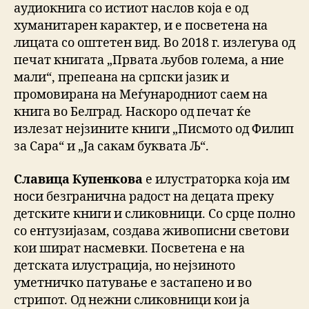
аудиокнига со истиот наслов која е од
хуманитарен карактер, и е посветена на
лицата со оштетен вид. Во 2018 г. излегува од
печат книгата „Првата љубов голема, а ние
мали“, препеана на српски јазик и
промовирана на Меѓународниот саем на
книга во Белград. Наскоро од печат ќе
излезат нејзините книги „Писмото од Филип
за Сара“ и „Ја сакам буквата Љ“.
Славица Купенкова
е илустраторка која им
носи безгранична радост на децата преку
детските книги и сликовници. Со срце полно
со ентузијазам, создава живописни светови
кои шират насмевки. Посветена е на
детската илустрација, но нејзиното
уметничко патување е застапено и во
стрипот. Од нежни сликовници кои ја