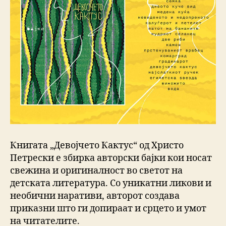
Книгата „Девојчето Кактус“ од Христо
Петрески е збирка авторски бајки кои носат
свежина и оригиналност во светот на
детската литература. Со уникатни ликови и
необични наративи, авторот создава
приказни што ги допираат и срцето и умот
на читателите.