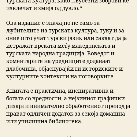
турската култура, како „Љубезни зборови ќе
извлечат и змија од дувло.“
Ова издание е значајно не само за
љубителите на турската култура, туку и за
оние што учат турски јазик или сакаат да ја
истражат врската меѓу македонската и
турската народна традиција. Воведот и
коментарите на уредниците додаваат
длабочина, објаснувајќи ги историските и
културните контексти на поговорките.
Книгата е практична, инспиративна и
богата со вредности, а нејзиниот графички
дизајн и внимателно обработениот превод ја
прават одличен додаток за секоја домашна
или училишна библиотека.