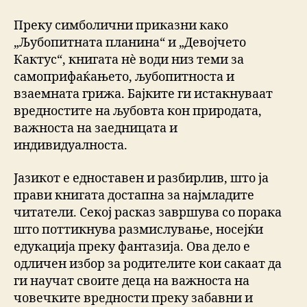
Преку симболични приказни како
„Љубопитната планина“ и „Девојчето
Кактус“, книгата нè води низ теми за
самоприфаќањето, љубопитноста и
взаемната грижа. Бајките ги истакнуваат
вредностите на љубовта кон природата,
важноста на заедницата и
индивидуалноста.
Јазикот е едноставен и разбирлив, што ја
прави книгата достапна за најмладите
читатели. Секој расказ завршува со порака
што поттикнува размислување, носејќи
едукација преку фантазија. Ова дело е
одличен избор за родителите кои сакаат да
ги научат своите деца на важноста на
човечките вредности преку забавни и