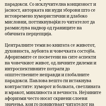
парадокси. Со исклучителна концизност и
јасност, авторката ни нуди зборови што се
истовремено хумористични и длабоко
мисловни, поттикнувајќи го читателот да
размислува надвор од границите на
обичната перцепција.
Централните теми во книгата се животот,
духовноста, љубовта и човечката состојба.
Афоризмите се посветени на сите аспекти
на човечкиот живот, од личните дилеми и
интроспективните потраги до
општествените неправди и глобалните
парадокси. Павлова вешто ги истакнува
контрастите: хуморот и болката, светлината
и мракот, минливоста и вечноста. Нејзините
афоризми често носат скриени слоеви
значења, кои го повикуваат читателот на