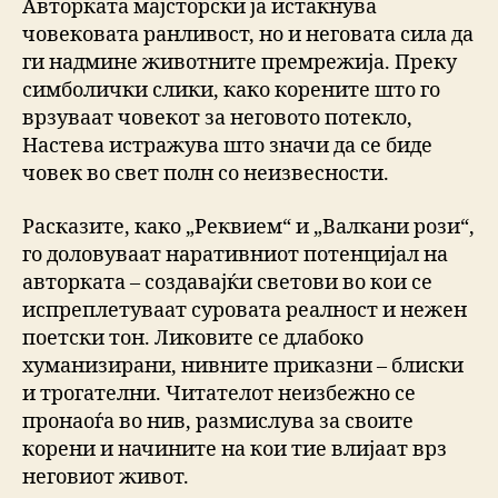
Авторката мајсторски ја истакнува
човековата ранливост, но и неговата сила да
ги надмине животните премрежија. Преку
симболички слики, како корените што го
врзуваат човекот за неговото потекло,
Настева истражува што значи да се биде
човек во свет полн со неизвесности.
Расказите, како „Реквием“ и „Валкани рози“,
го доловуваат наративниот потенцијал на
авторката – создавајќи светови во кои се
испреплетуваат суровата реалност и нежен
поетски тон. Ликовите се длабоко
хуманизирани, нивните приказни – блиски
и трогателни. Читателот неизбежно се
пронаоѓа во нив, размислува за своите
корени и начините на кои тие влијаат врз
неговиот живот.