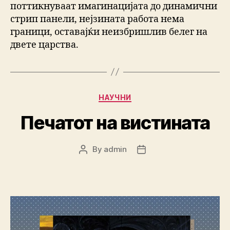
поттикнуваат имагинацијата до динамични
стрип панели, нејзината работа нема
граници, оставајќи неизбришлив белег на
двете царства.
Categories
НАУЧНИ
Печатот на вистината
By
admin
Post
Post
author
date